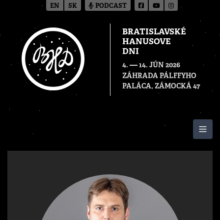
EN
SK
PODCAST
BRATISLAVSKÉ
HANUSOVE
DNI
—
4.
14. JÚN 2026
ZÁHRADA PÁLFFYHO
PALÁCA, ZÁMOCKÁ 47
Togg