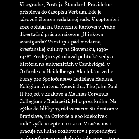
Visegrad24, Postoj a Štandard. Pravidelne
prispieva do časopisu Verbum, kde je
zároveň členom redakčnej rady. V septembri
2025 obhájil na Univerzite Karlovej v Prahe
dizertačnú prácu s názvom „Hlinkova
avantgarda? Vzostup a pád modernej
kresťanskej kultúry na Slovensku, 1930-
1948”. Predtým vyštudoval politické vedy a
históriu na univerzitách v Cambridgei, v
Oxforde a v Heidelbergu. Ako lektor vedie
kurzy pre Spoločenstvo Ladislava Hanusa,
Kolégium Antona Neuwirtha, The John Paul
II Project v Krakove a Mathias Corvinus
Collegium v Budapešti. Jeho prvá kniha „Na
výške do hĺbky: 33 rád veriacim študentom v
Bratislave, na Oxforde alebo kdekoľvek
inde" vyšla v septembri 2021. V súčasnosti
pracuje na knihe rozhovorov s poprednými
osobnosťami amerického katolicizmu. Doma