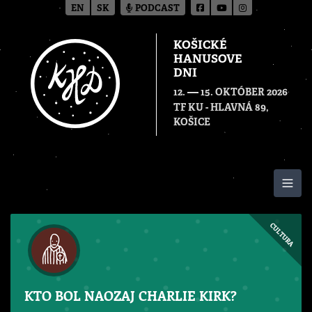
EN
SK
PODCAST
KOŠICKÉ
HANUSOVE
DNI
—
12.
15. OKTÓBER 2026
TF KU - HLAVNÁ 89,
KOŠICE
Togg
CULTURA
KTO BOL NAOZAJ CHARLIE KIRK?