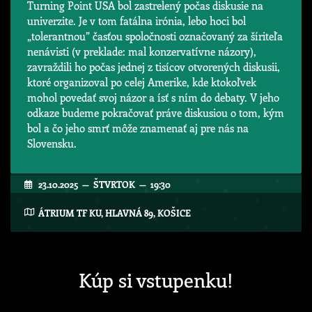
Turning Point USA bol zastrelený počas diskusie na
univerzite. Je v tom fatálna irónia, lebo hoci bol
„tolerantnou” časťou spoločnosti označovaný za šíriteľa
nenávisti (v preklade: mal konzervatívne názory),
zavraždili ho počas jednej z tisícov otvorených diskusii,
ktoré organizoval po celej Amerike, kde ktokoľvek
mohol povedať svoj názor a ísť s ním do debaty. V jeho
odkaze budeme pokračovať práve diskusiou o tom, kým
bol a čo jeho smrť môže znamenať aj pre nás na
Slovensku.
23.10.2025 — ŠTVRTOK — 19:30
ÁTRIUM TF KU, HLAVNÁ 89, KOŠICE
Kúp si vstupenku!