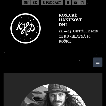
EN
SK
PODCAST
KOŠICKÉ
HANUSOVE
DNI
—
12.
15. OKTÓBER 2026
TF KU - HLAVNÁ 89,
KOŠICE
Togg