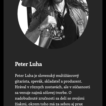
Peter Luha
Peter Luha je slovenský multižánrový
gitarista, spevák, skladateľ a producent.
Hrával v rôznych zostavách, ale v súčasnosti
sa venuje najmä sólovej tvorbe. O
nadobudnuté zručnosti sa delí so svojimi
žiakmi, okrem toho má za sebou aj prax