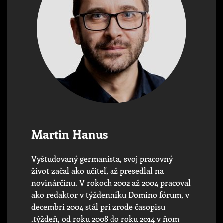
Martin Hanus
Vyštudovaný germanista, svoj pracovný
život začal ako učiteľ, až presedlal na
novinárčinu. V rokoch 2002 až 2004 pracoval
ako redaktor v týždenníku Domino fórum, v
decembri 2004 stál pri zrode časopisu
.týždeň, od roku 2008 do roku 2014 v ňom