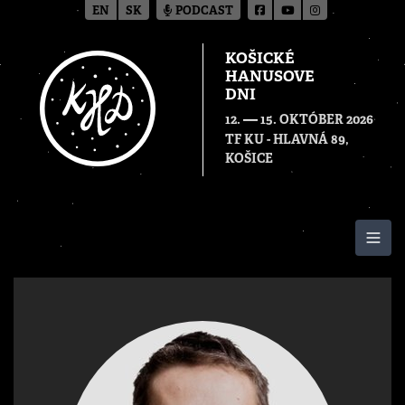
EN
SK
PODCAST
KOŠICKÉ
HANUSOVE
DNI
—
12.
15. OKTÓBER 2026
TF KU - HLAVNÁ 89,
KOŠICE
Togg