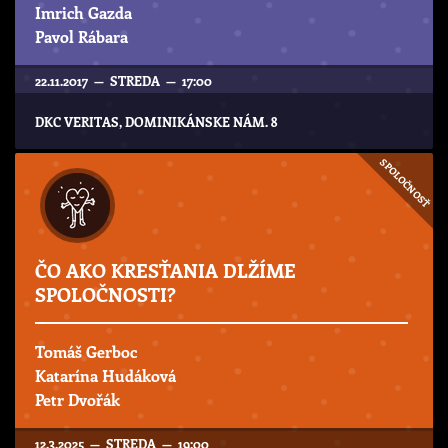
Imrich Gazda
Pavol Rábara
22.11.2017 — STREDA — 17:00
DKC VERITAS, DOMINIKÁNSKE NÁM. 8
SPOLOČNOSŤ
ČO AKO KRESŤANIA DLŽÍME
SPOLOČNOSTI?
Tomáš Gerboc
Katarína Hudáková
Petr Dvořák
12.3.2025 — STREDA — 19:00