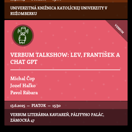
UNIVERZITNÁ KNIŽNICA KATOLÍCKEJ UNIVERZITY V
RUŽOMBERKU
VERBUM
VERBUM TALKSHOW: LEV, FRANTIŠEK A
CHAT GPT
Michal Čop
Jozef Haľko
Pavol Rábara
13.6.2025 — PIATOK — 15:30
VERBUM LITERÁRNA KAVIAREŇ, PÁLFFYHO PALÁC,
ZÁMOCKÁ 47