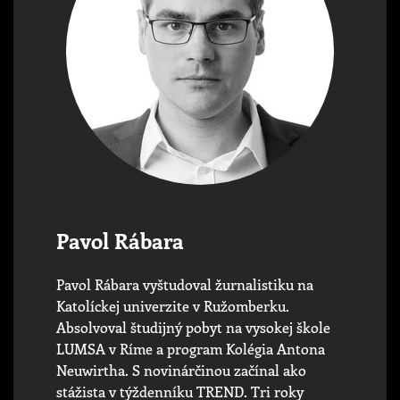
Pavol Rábara
Pavol Rábara vyštudoval žurnalistiku na
Katolíckej univerzite v Ružomberku.
Absolvoval študijný pobyt na vysokej škole
LUMSA v Ríme a program Kolégia Antona
Neuwirtha. S novinárčinou začínal ako
stážista v týždenníku TREND. Tri roky