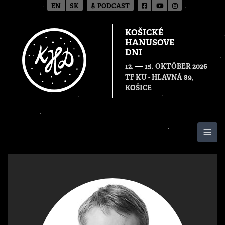
EN
SK
PODCAST
KOŠICKÉ
HANUSOVE
DNI
—
12.
15. OKTÓBER 2026
TF KU - HLAVNÁ 89,
KOŠICE
Togg