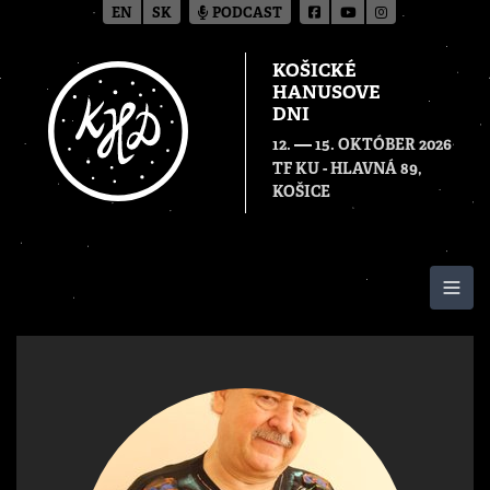
EN
SK
PODCAST
KOŠICKÉ
HANUSOVE
DNI
—
12.
15. OKTÓBER 2026
TF KU - HLAVNÁ 89,
KOŠICE
Togg