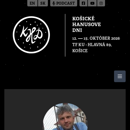
EN
SK
PODCAST
KOŠICKÉ
HANUSOVE
DNI
—
12.
15. OKTÓBER 2026
TF KU - HLAVNÁ 89,
KOŠICE
Togg