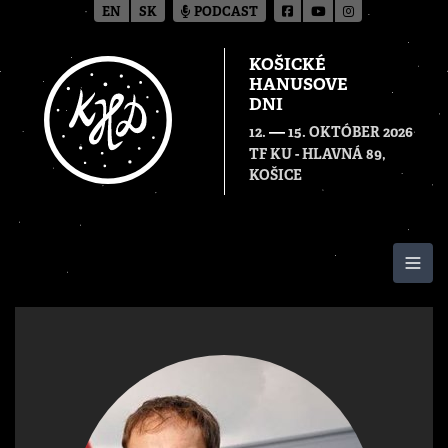
EN
SK
PODCAST
KOŠICKÉ
HANUSOVE
DNI
—
12.
15. OKTÓBER 2026
TF KU - HLAVNÁ 89,
KOŠICE
Togg