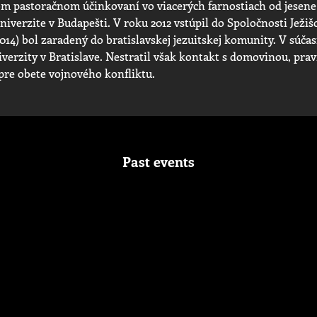
m pastoračnom účinkovaní vo viacerých farnostiach od jesene
niverzite v Budapešti. V roku 2012 vstúpil do Spoločnosti Ježi
014) bol zaradený do bratislavskej jezuitskej komunity. V súča
iverzity v Bratislave. Nestratil však kontakt s domovinou, prav
re obete vojnového konfliktu.
Past events