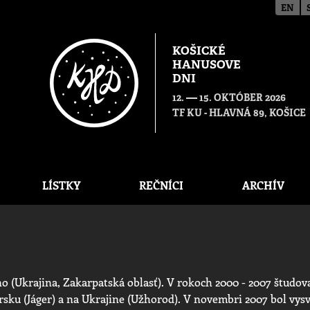
EN
KOŠICKÉ
HANUSOVE
DNI
—
12.
15. OKTÓBER 2026
TF KU - HLAVNÁ 89, KOŠICE
LÍSTKY
REČNÍCI
ARCHÍV
no (Ukrajina, Zakarpatská oblasť). V rokoch 2000 - 2007 študova
ku (Jáger) a na Ukrajine (Užhorod). V novembri 2007 bol vysv