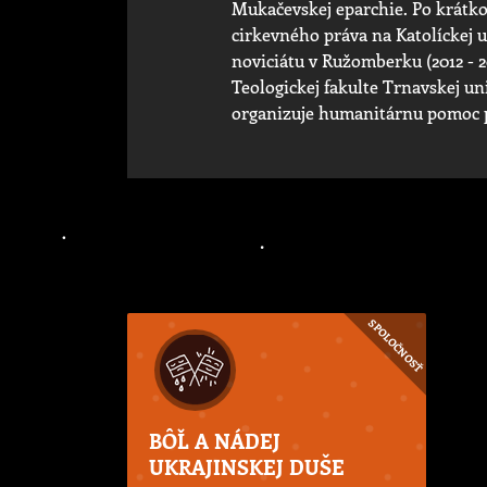
Mukačevskej eparchie. Po krátko
cirkevného práva na Katolíckej u
noviciátu v Ružomberku (2012 - 2
Teologickej fakulte Trnavskej un
organizuje humanitárnu pomoc p
SPOLOČNOSŤ
BÔĽ A NÁDEJ
UKRAJINSKEJ DUŠE