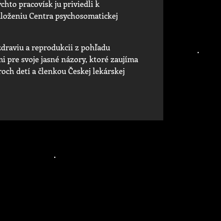
hto pracovísk ju priviedli k
aloženiu Centra psychosomatickej
draviu a reprodukcii z pohľadu
i pre svoje jasné názory, ktoré zaujíma
troch detí a členkou Českej lekárskej