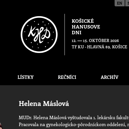
EN
KOŠICKÉ
HANUSOVE
DNI
—
12.
15. OKTÓBER 2026
TF KU - HLAVNÁ 89, KOŠICE
LÍSTKY
REČNÍCI
ARCHÍV
Helena Máslová
MUDr. Helena Máslová vyštudovala 1. lekársku fakultu
Pracovala na gynekologicko-pôrodníckom oddelení, 