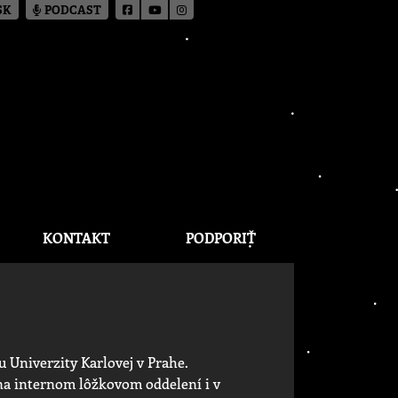
SK
PODCAST
KONTAKT
PODPORIŤ
 Univerzity Karlovej v Prahe.
na internom lôžkovom oddelení i v