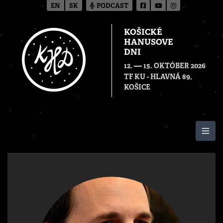
EN
SK
PODCAST
KOŠICKÉ
HANUSOVE
DNI
—
12.
15. OKTÓBER 2026
TF KU - HLAVNÁ 89,
KOŠICE
Togg