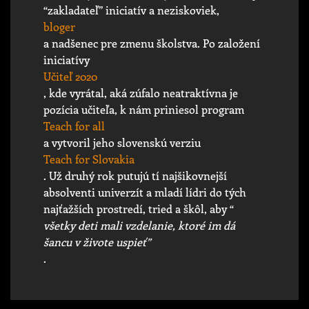
“zakladateľ” iniciatív a neziskoviek,
bloger
a nadšenec pre zmenu školstva. Po založení
iniciatívy
Učiteľ 2020
, kde vyrátal, aká zúfalo neatraktívna je
pozícia učiteľa, k nám priniesol program
Teach for all
a vytvoril jeho slovenskú verziu
Teach for Slovakia
. Už druhý rok putujú tí najšikovnejší
absolventi univerzít a mladí lídri do tých
najťažších prostredí, tried a škôl, aby “
všetky deti mali vzdelanie, ktoré im dá
šancu v živote uspieť”
.