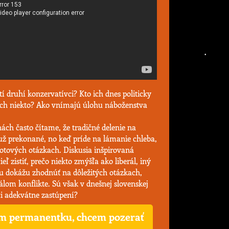
 tí druhí konzervatívci? Kto ich dnes politicky
 ich niekto? Ako vnímajú úlohu náboženstva
nách často čítame, že tradičné delenie na
 už prekonané, no keď príde na lámanie chleba,
notových otázkach. Diskusia inšpirovaná
ľ zistiť, prečo niekto zmýšľa ako liberál, iný
lu dokážu zhodnúť na dôležitých otázkach,
lom konflikte. Sú však v dnešnej slovenskej
vci adekvátne zastúpení?
 permanentku, chcem pozerať