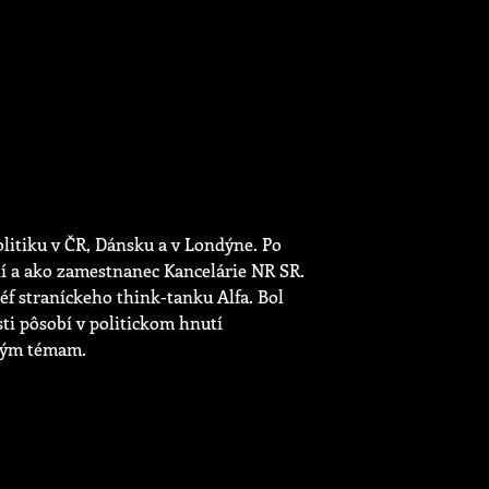
olitiku v ČR, Dánsku a v Londýne. Po
ií a ako zamestnanec Kancelárie NR SR.
éf straníckeho think-tanku Alfa. Bol
ti pôsobí v politickom hnutí
tným témam.