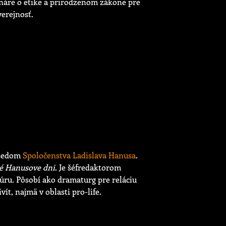
ináre o etike a prirodzenom zákone pre
erejnosť.
edsedom
Spoločenstva Ladislava Hanusa
.
é Hanusove dni
. Je šéfredaktorom
úru. Pôsobí ako dramaturg pre reláciu
ít, najmä v oblasti pro-life.