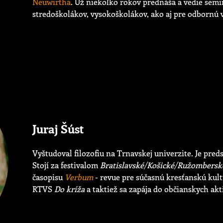
Neuwirtha
. Už niekoľko rokov prednáša a vedie sem
stredoškolákov, vysokoškolákov, ako aj pre odbornú v
Juraj Šúst
Vyštudoval filozofiu na Trnavskej univerzite. Je pr
Stojí za festivalom
Bratislavské/Košické/Ružombersk
časopisu
Verbum
- revue pre súčasnú kresťanskú kult
RTVS
Do kríža
a taktiež sa zapája do občianskych aktiv