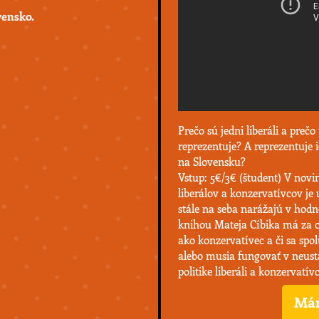
vensko.
Prečo sú jedni liberáli a prečo
reprezentuje? A reprezentuje
na Slovensku?
Vstup: 5€/3€ (študent) V novi
liberálov a konzervatívcov je
stále na seba narážajú v hod
knihou Mateja Cíbika má za cie
ako konzervatívec a či sa spo
alebo musia fungovať v neustá
politike liberáli a konzervatí
Mám