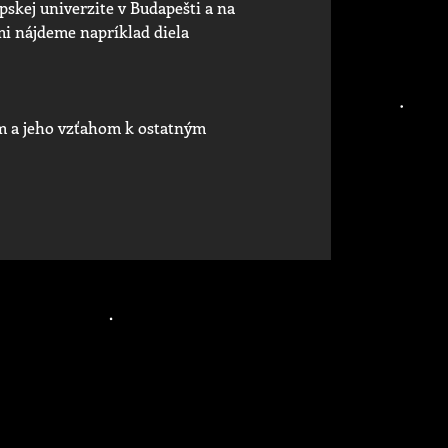
pskej univerzite v Budapešti a na
i nájdeme napríklad diela
om a jeho vzťahom k ostatným