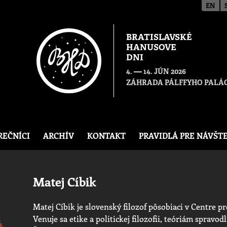
EN
BRATISLAVSKÉ
HANUSOVE
DNI
—
4.
14. JÚN 2026
ZÁHRADA PÁLFFYHO PALÁC
REČNÍCI
ARCHÍV
KONTAKT
PRAVIDLÁ PRE NÁVŠT
Matej Cíbik
Matej Cíbik je slovenský filozof pôsobiaci v Centre pr
Venuje sa etike a politickej filozofii, teóriám spravod