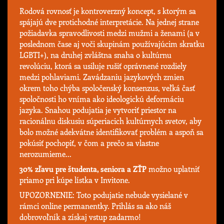
Rodová rovnosť je kontroverzný koncept, s ktorým sa
spájajú dve protichodné interpretácie. Na jednej strane
požiadavka spravodlivosti medzi mužmi a ženami (a v
poslednom čase aj voči skupinám používajúcim skratku
LGBTI+), na druhej zvláštna snaha o kultúrnu
revolúciu, ktorá sa usiluje rušiť oprávnené rozdiely
medzi pohlaviami. Zavádzaniu jazykových zmien
okrem toho chýba spoločenský konsenzus, veľká časť
spoločnosti ho vníma ako ideologickú deformáciu
jazyka. Snahou podujatia je vytvoriť priestor na
racionálnu diskusiu súperiacich kultúrnych svetov, aby
bolo možné adekvátne identifikovať problém a aspoň sa
pokúsiť pochopiť, v čom a prečo sa vlastne
nerozumieme...
30% zľavu pre študenta, seniora a ZŤP
možno uplatniť
priamo pri kúpe lístka v Invitone.
UPOZORNENIE: Toto podujatie nebude vysielané v
rámci online permanentky. Prihlás sa ako náš
dobrovoľník a získaj vstup zadarmo!