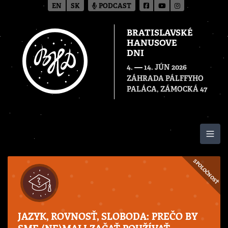
EN
SK
PODCAST
BRATISLAVSKÉ
HANUSOVE
DNI
—
4.
14. JÚN 2026
ZÁHRADA PÁLFFYHO
PALÁCA, ZÁMOCKÁ 47
Togg
SPOLOČNOSŤ
JAZYK, ROVNOSŤ, SLOBODA: PREČO BY
SME (NE)MALI ZAČAŤ POUŽÍVAŤ