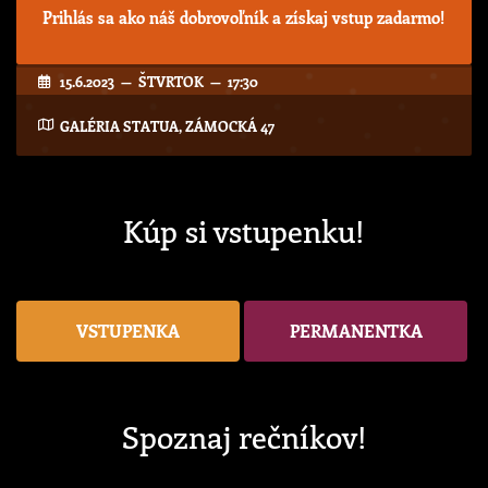
Prihlás sa ako náš dobrovoľník a získaj vstup zadarmo!
15.6.2023 — ŠTVRTOK — 17:30
GALÉRIA STATUA, ZÁMOCKÁ 47
Kúp si vstupenku!
VSTUPENKA
PERMANENTKA
Spoznaj rečníkov!