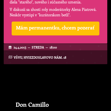
diela "starého", nového i súčasného umenia.
V diskusii sa zhostí roly moderátorky Alena Piatrová.
Neskôr vystúpi v "kurátorskom betli".
Mám permanentku, chcem pozerať
24.4.2013 — STREDA — 18:00
VŠVU, HVIEZDOSLAVOVO NÁM. 18
Don Camillo