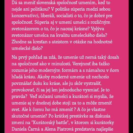
Dá sa meniť slovenská spoločnosť umením, keď to
nejde ani politikou? V politike súperia medzi sebou
konzervatívci, liberáli, socialisti o to, čo je dobré pre
spoločnosť. Súperia aj v umení umelci s rozličným
svetonázorom o to, čo je naozaj krásne? Vplýva
svetonázor umelca na kvalitu umeleckého diela?
Zhodne sa kresťan s ateistom v otázke na hodnotné
umelecké dielo?
Na prvý pohľad sa zdá, že umenie už nemá taký dosah
na spoločnosť ako v minulosti. Verejnosť iba ťažko
rozumie jeho moderným formám a s námahou v ňom
hľadá krásu. Akoby moderné umenie už nechcelo
povznášať dušu ku kráse, ale ju skôr vystrašiť,
provokovať, či sa jej len jednoducho vysmiať. Je to
pravda? Veď súčasní umelci a kurátori si myslia, že
umenie aj v dnešnej dobe stojí za to a môže zmeniť
svet. Ale k čomu ho má zmeniť ? A čo je vlastne
skutočné umenie? Po krátkej prestávke sa diskusia
zmení na "Kurátorský battle", v ktorom si kurátorky
Daniela Čarná a Alena Piatrová predstavia najlepšie