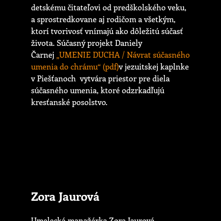
detskému čitateľovi od predškolského veku,
a sprostredkovane aj rodičom a všetkým,
ktorí tvorivosť vnímajú ako dôležitú súčasť
života. Súčasný projekt Daniely
Čarnej
„UMENIE DUCHA / Návrat súčasného
umenia do chrámu“ (pdf)
v jezuitskej kaplnke
v Piešťanoch vytvára priestor pre diela
súčasného umenia, ktoré odzrkadľujú
kresťanské posolstvo.
Zora Jaurová
Umelecká manažérka Zora Jaurová