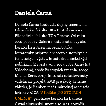
Daniela Čarná
Daniela Čarná študovala dejiny umenia na
Filozofickej fakulte UK v Bratislave a na
Filozofickej fakulte TU v Trnave. Od roku
2002 pôsobí v Galérii mesta Bratislavy ako
kurátorka a galerijná pedagogička.
Kurátorsky pripravila viacero autorských a
tematických výstav. Je autorkou niekoľkých
publikácií (Z mesta von, 2007; Igor Kalný (s J.
Valochom), 2008; Po stopách umenia, 2009;
Michal Kern, 2011). Inicovala celoslovenský
vzdelávací projekt GMB pre školy Umenie
zblízka, je členkou medzinárodnej asociácie
kritikov AICA.
V Knižke „PO STOPÁCH
UMENIA“
približuje kurátorka Daniela
Čarná slovenské umenie 20. a 21. storočia