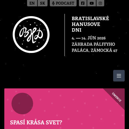
EN
SK
PODCAST
BRATISLAVSKÉ
HANUSOVE
DNI
—
4.
14. JÚN 2026
ZÁHRADA PÁLFFYHO
PALÁCA, ZÁMOCKÁ 47
Togg
UMENIE
SPASÍ KRÁSA SVET?