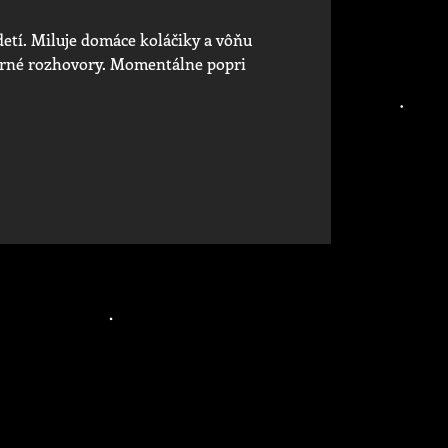
etí. Miluje domáce koláčiky a vôňu
černé rozhovory. Momentálne popri