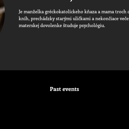
Je manželka gréckokatolíckeho kňaza a mama troch d
kníh, prechádzky starými uličkami a nekončiace ve
materskej dovolenke študuje psychológiu.
Past events